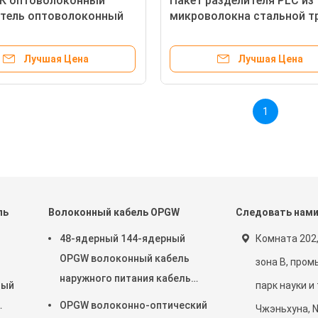
ЛК оптоволоконный
Пакет разделителя PLC из
итель оптоволоконный
микроволокна стальной т
тель с SC APC Connetcor
разъединителем SC UPC A
Лучшая Цена
Лучшая Цена
1
ль
Волоконный кабель OPGW
Следовать нам
48-ядерный 144-ядерный
Комната 202,
OPGW волоконный кабель
зона B, про
наружного питания кабель
ный
парк науки и
воздушный труб через
OPGW волоконно-оптический
Чжэньхуна, N