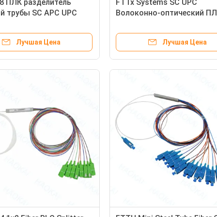
8 ПЛК разделитель
FTTx Systems SC UPC
й трубы SC APC UPC
Волоконно-оптический П
нно-оптический
разделитель 1x2 Мини ста
тель
трубы
Лучшая Цена
Лучшая Цена