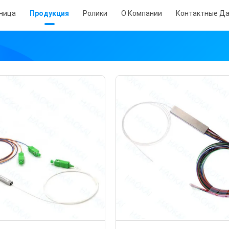
аница
Продукция
Ролики
О Компании
Контактные Д