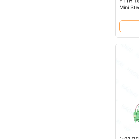
FTTH 1x4
Mini St
SC APC