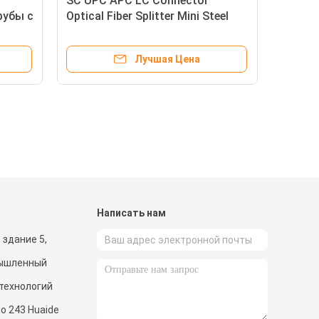
SC UPC APC LC Connector
рубы с
Optical Fiber Splitter Mini Steel
PC LC
Tube Fiber Optic Splitter Box
(Подключатель оптического
Лучшая Цена
волокна для разделения
микроволокна)
и
Написать нам
 здание 5,
мышленный
 технологий
o 243 Huaide