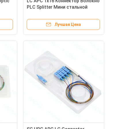
Optic
LC APC 1x16 Коннектор Волокно
PLC Splitter Мини стальной
трубы Волокно-оптический
Splitter
Лучшая Цена