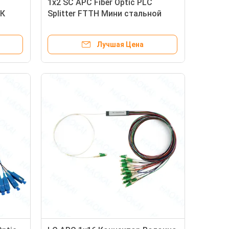
1x2 SC APC Fiber Optic PLC
ЛК
Splitter FTTH Мини стальной
льной
трубы без разъема
Лучшая Цена