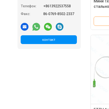
Мини 1x
Телефон:
+8613922537558
стально
волоко
Факс:
86-0769-8502-2337
раздели
контакт