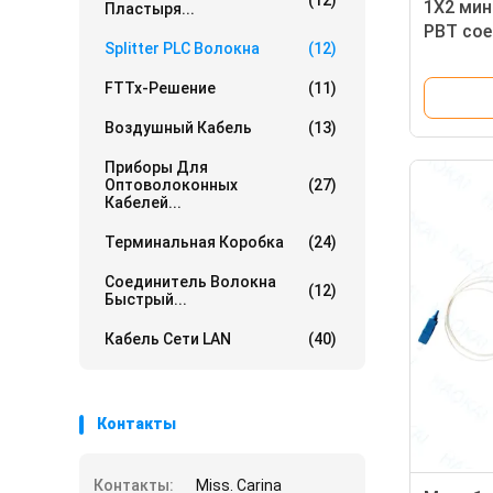
(12)
1X2 мин
Пластыря...
PBT сое
Splitter PLC Волокна
(12)
соедин
FTTx-Решение
(11)
Воздушный Кабель
(13)
Приборы Для
Оптоволоконных
(27)
Кабелей...
Терминальная Коробка
(24)
Соединитель Волокна
(12)
Быстрый...
Кабель Сети LAN
(40)
Контакты
Контакты:
Miss. Carina