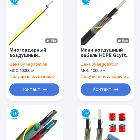
Многоядерный
Мини воздушный
воздушный
кабель HDPE Gcyfty
волокнистый
Gcyfy кабель
Цена:
By negotiation
Цена:
By negotiation
кабель низкого
оптического
MOQ:
10000 м
MOQ:
10000 м
трения
волокна
микроволокнистый
Получить последнюю цену
Получить последнюю цену
оптический кабель
Контакт
Контакт
Главная страница
Продукция
Ролики