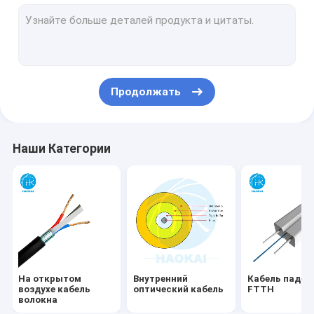
Гибкий провод FTTH
Шнур оптоволоконного пластыря
Splitter PLC волокна
Продолжать
FTTx-решение
Воздушный кабель
Наши Категории
Приборы для оптоволоконных кабелей
Терминальная коробка
Соединитель волокна быстрый
Кабель сети LAN
На открытом
Внутренний
Кабель паден
воздухе кабель
оптический кабель
FTTH
волокна