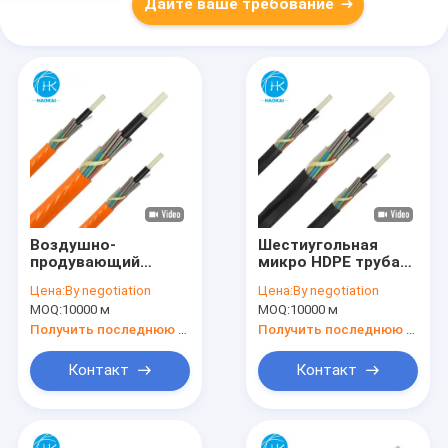
Дайте ваше требование
Воздушно-
Шестиугольная
продувающий
микро HDPE труба
волоконно-
для воздушного
Цена:
By negotiation
Цена:
By negotiation
оптический кабель
оптоволоконного
MOQ:
10000 м
MOQ:
10000 м
подземная
кабеля
установка
Получить последнюю цену
Получить последнюю цену
микропровод
Контакт
Контакт