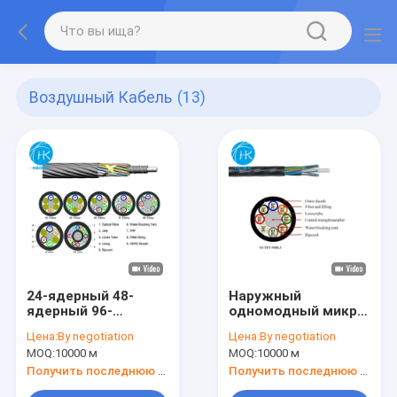
Воздушный Кабель
(13)
24-ядерный 48-
Наружный
ядерный 96-
одномодный микро
ядерный
воздушный кабель
Цена:
By negotiation
Цена:
By negotiation
воздушный кабель
натянутый
MOQ:
10000 м
MOQ:
10000 м
или мини-
свободный трубный
волоконный кабель
воздушный волокна
Получить последнюю цену
Получить последнюю цену
кабель