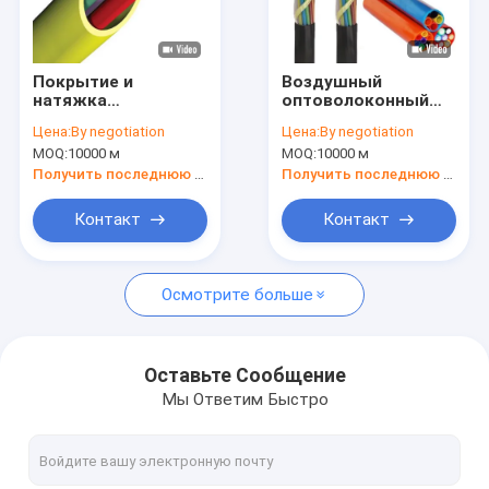
О Компании
Наша фабрика
Покрытие и
Воздушный
натяжка
оптоволоконный
контроль качества
микрокабеля с
кабель наружного
Цена:
By negotiation
Цена:
By negotiation
воздушным
одномодного
MOQ:
10000 м
MOQ:
10000 м
вентилятором PE и
микропровода
контактные данные
трубы с
Получить последнюю цену
Получить последнюю цену
микродуктами HDPE
Отправить запрос
Контакт
Контакт
Осмотрите больше
На открытом воздухе кабель волокна
Внутренний оптический кабель
Оставьте Сообщение
Мы Ответим Быстро
Кабель падения FTTH
Волоконный кабель OPGW