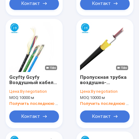
Контакт
Контакт
Gcyfty Gcyfy
Пропускная трубка
Воздушный кабель
воздушно-
из волокна 12 ядра
продуваемый
Цена:
By negotiation
Цена:
By negotiation
24 ядра 48 ядра 72
волоконно-
MOQ:
10000 м
MOQ:
10000 м
ядра 96 ядра 144
оптический кабель
ядра
Gcyfty Gcyfy 12core
Получить последнюю цену
Получить последнюю цену
24core FRP
Контакт
Контакт