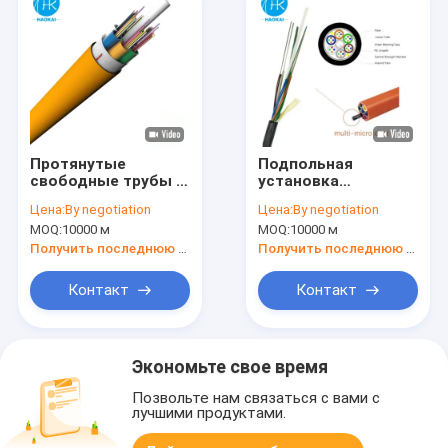
Протянутые
Подпольная
свободные трубы с
установка
воздушным
микроядерного
Цена:
By negotiation
Цена:
By negotiation
дыханием,
воздуходующего
MOQ:
10000 м
MOQ:
10000 м
микрокабель PE
волоконно-
Jacket G652D
оптического кабеля
Получить последнюю цену
Получить последнюю цену
Контакт
Контакт
Экономьте свое время
Позвольте нам связаться с вами с
лучшими продуктами.