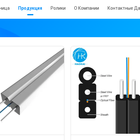
аница
Продукция
Ролики
О Компании
Контактные Д
H