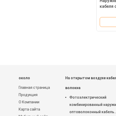
Наружны
кабеля 
самопо
оптичес
около
На открытом воздухе кабе
Главная страница
волокна
Продукция
Фотоэлектрический
О Компании
комбинированный наруж
Карта сайта
оптоволоконный кабель