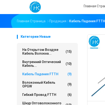
Главная Стр
Главная Страница
Продукция
Кабель Падения FTT
Категории Новые
На Открытом Воздухе
(15)
Кабель Волокна...
Внутренний Оптический
(10)
Кабель...
Кабель Падения FTTH
(9)
Волоконный Кабель
(9)
OPGW
Гибкий Провод FTTH
(6)
Шнур Оптоволоконного