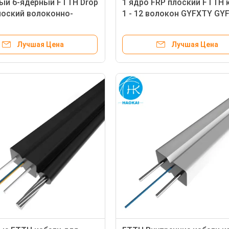
ый 6-ядерный FTTH Drop
1 ядро FRP плоский FTTH 
лоский волоконно-
1 - 12 волокон GYFXTY GY
кий кабель с
самоподдерживающийся
льной арамидной
кабель
Лучшая Цена
Лучшая Цена