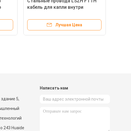
з
Стальные провода LSZH FTTH
о
кабель для капли внутри
помещений кабель для капли
а
оптических волокон GJXH
Лучшая Цена
G657a1
и
Написать нам
 здание 5,
мышленный
 технологий
o 243 Huaide