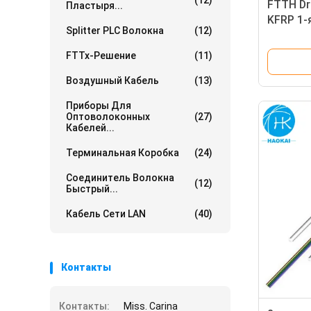
(12)
FTTH Dro
Пластыря...
KFRP 1-
Splitter PLC Волокна
(12)
оптичес
FTTx-Решение
(11)
Воздушный Кабель
(13)
Приборы Для
Оптоволоконных
(27)
Кабелей...
Терминальная Коробка
(24)
Соединитель Волокна
(12)
Быстрый...
Кабель Сети LAN
(40)
Контакты
Контакты:
Miss. Carina