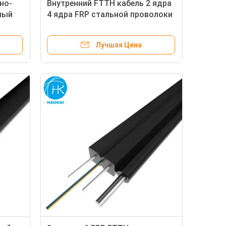
но-
Внутренний FTTH кабель 2 ядра
ный
4 ядра FRP стальной проволоки
 с
FTTH волокна в дом
Лучшая Цена