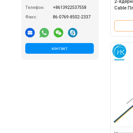
2-ядерн
Телефон:
+8613922537558
Cable П
оптичес
Факс:
86-0769-8502-2337
центра
трубкой
контакт