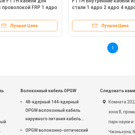
е FTTH кабели для
FTTH Внутренние кабели и
с проволокой FRP 1 ядро
стали 1 ядро 2 ядро 4 ядр
ддерживающийся
самоподдерживающийся
кий кабель
оптический кабель волокн
Лучшая Цена
Лучшая Цена
1
ль
Волоконный кабель OPGW
Следовать нам
48-ядерный 144-ядерный
Комната 202,
OPGW волоконный кабель
зона B, про
наружного питания кабель
ный
парк науки и
воздушный труб через
OPGW волоконно-оптический
Чжэньхуна, N