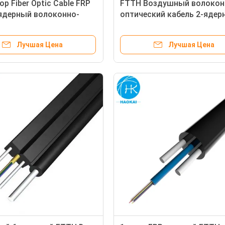
p Fiber Optic Cable FRP
FTTH Воздушный волокон
ядерный волоконно-
оптический кабель 2-ядер
кий кабель LSZH
наружный волокна кабель
LSZH черный цвет
Лучшая Цена
Лучшая Цена