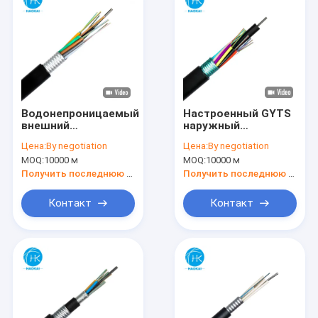
Водонепроницаемый
Настроенный GYTS
внешний
наружный
волокнистый
волокнистый
Цена:
By negotiation
Цена:
By negotiation
кабель GYTA с
кабель с одним
MOQ:
10000 м
MOQ:
10000 м
усилением центра
стальным
одной стальной
проводом
Получить последнюю цену
Получить последнюю цену
проволоки
центральной
укрепления
Контакт
Контакт
водонепроницаемый
Главная страница
Продукция
Ролики