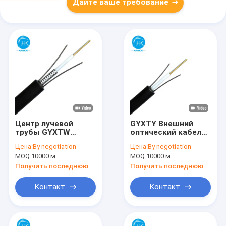
Дайте ваше требование
Центр лучевой
GYXTY Внешний
трубы GYXTW
оптический кабель
Внешний
Центр пузырь
Цена:
By negotiation
Цена:
By negotiation
волокнистый
трубки для
MOQ:
10000 м
MOQ:
10000 м
кабель с
наземных
минимальным
Получить последнюю цену
Получить последнюю цену
сопротивлением
боковой силы
Контакт
Контакт