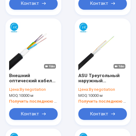
Контакт
Контакт
Внешний
ASU Треугольный
оптический кабель
наружный
с обшивкой Y
волокнистый
Цена:
By negotiation
Цена:
By negotiation
Неметаллическое
кабель для
MOQ:
10000 м
MOQ:
10000 м
усиленное ядро
короткой
GYFTY
протяженности над
Получить последнюю цену
Получить последнюю цену
головой или
зарытой прокладки
Контакт
Контакт