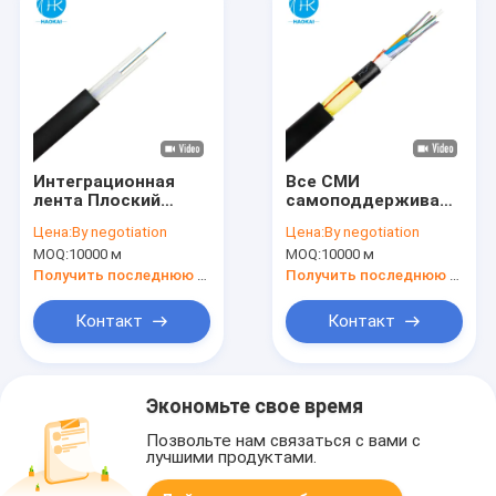
Интеграционная
Все СМИ
лента Плоский
самоподдерживающий
оптический кабель
наружный
Цена:
By negotiation
Цена:
By negotiation
RBC Внутренняя
оптический кабель
MOQ:
10000 м
MOQ:
10000 м
проводка УФ-
легкий с обшивкой
защита
AT
Получить последнюю цену
Получить последнюю цену
Контакт
Контакт
Экономьте свое время
Позвольте нам связаться с вами с
лучшими продуктами.