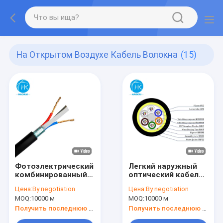
На Открытом Воздухе Кабель Волокна
(15)
Фотоэлектрический
Легкий наружный
комбинированный
оптический кабель
наружный
ADSS Все СМИ
Цена:
By negotiation
Цена:
By negotiation
оптоволоконный
Самоподдерживающий
MOQ:
10000 м
MOQ:
10000 м
кабель GDTS-2-24Xn
оптический кабель
2*1.5
Получить последнюю цену
Получить последнюю цену