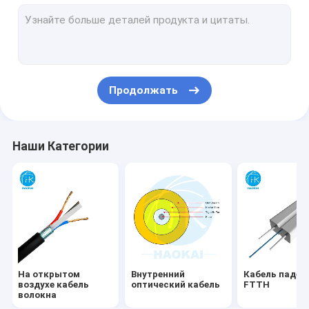
Гибкий провод FTTH
Шнур оптоволоконного пластыря
Splitter PLC волокна
Продолжать
FTTx-решение
Воздушный кабель
Наши Категории
Приборы для оптоволоконных кабелей
Терминальная коробка
Соединитель волокна быстрый
Кабель сети LAN
На открытом
Внутренний
Кабель паден
воздухе кабель
оптический кабель
FTTH
волокна