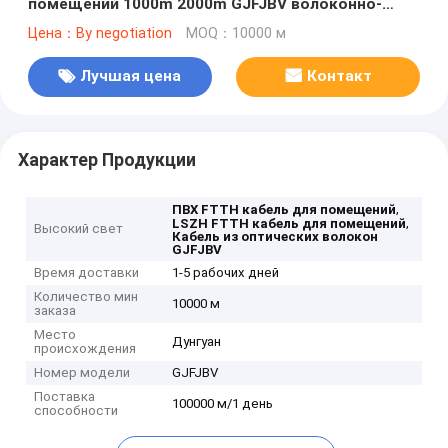
помещений 1000m 2000m GJFJBV волоконно-
оптический кабель
Цена：By negotiation
MOQ：10000 м
Лучшая цена
Контакт
Характер Продукции
,
ПВХ FTTH кабель для помещений
,
LSZH FTTH кабель для помещений
Высокий свет
Кабель из оптических волокон
GJFJBV
Время доставки
1-5 рабочих дней
Количество мин
10000 м
заказа
Место
Дунгуан
происхождения
Номер модели
GJFJBV
Поставка
100000 м/1 день
способности