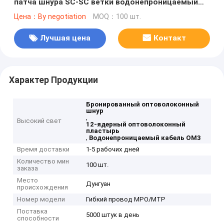
патча шнура SC-SC ветки водонепроницаемый
кабель OM3
Цена：By negotiation
MOQ：100 шт.
Лучшая цена
Контакт
Характер Продукции
Бронированный оптоволоконный
шнур
,
Высокий свет
12-ядерный оптоволоконный
пластырь
,
Водонепроницаемый кабель OM3
Время доставки
1-5 рабочих дней
Количество мин
100 шт.
заказа
Место
Дунгуан
происхождения
Номер модели
Гибкий провод MPO/MTP
Поставка
5000 штук в день
способности