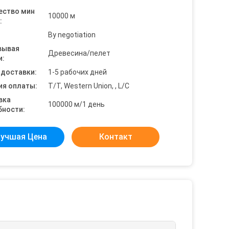
ество мин
10000 м
:
By negotiation
вывая
Древесина/пелет
и:
 доставки:
1-5 рабочих дней
ия оплаты:
T/T, Western Union, , L/C
вка
100000 м/1 день
бности:
учшая Цена
Контакт