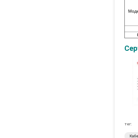
Моде
Сер
тег:
Каб