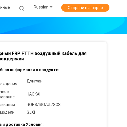
Russian
анные
Отправить запрос
рный FRP FTTH воздушный кабель для
поддержки
бная информация о продукте:
Дунгуан
хождения:
нное
HAOKAI
нование:
фикация:
ROHS/ISO/UL/SGS
 модели:
GJXH
а и доставка Условия: