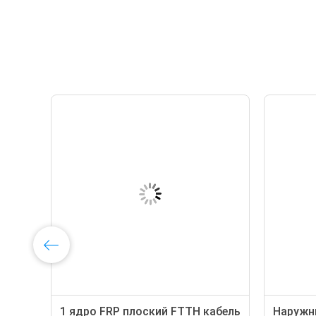
op
1 ядро FRP плоский FTTH кабель
Наружн