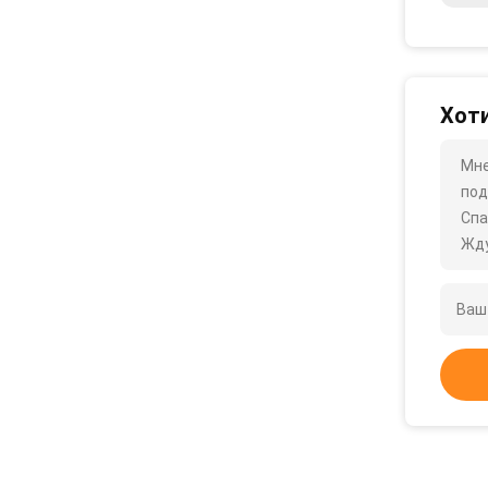
Хоти
Мне
под
Спа
Жду