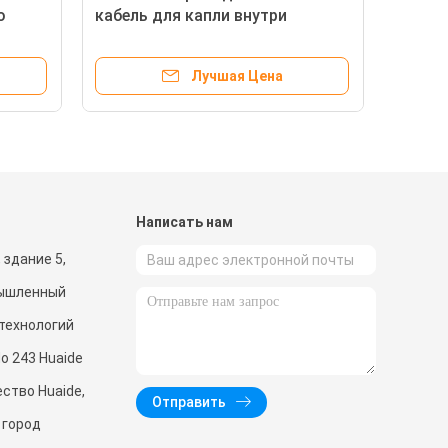
о
кабель для капли внутри
помещений кабель для капли
на
оптических волокон GJXH
Лучшая Цена
G657a1
и
Написать нам
 здание 5,
мышленный
 технологий
o 243 Huaide
ство Huaide,
Отправить
 город