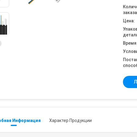
Колич
заказа
Цена:
Упако
детал
Время
Услов
Поста
спосо
Л
обная Информация
Характер Продукции