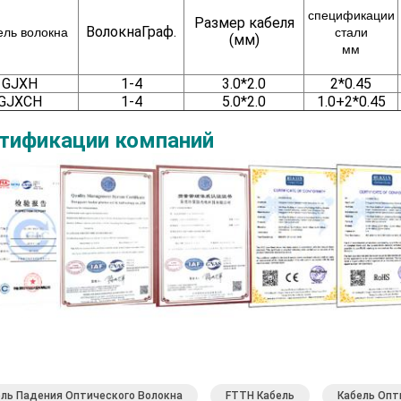
спецификации
Размер кабеля
Волокна
Граф.
ль волокна
стали
(мм)
мм
GJXH
1-4
3.0*2.0
2*0.45
GJXCH
1-4
5.0*2.0
1.0+2*0.45
тификации компаний
ель Падения Оптического Волокна
FTTH Кабель
Кабель Опт