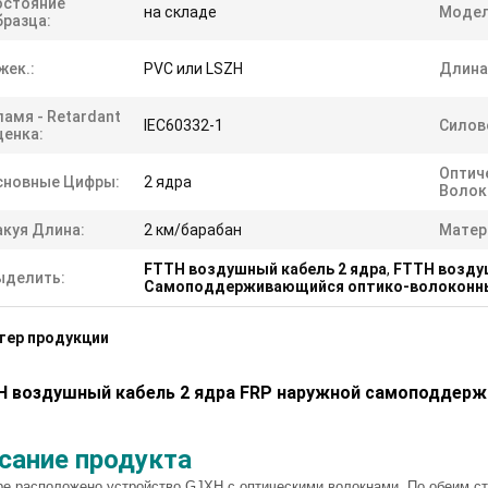
остояние
на складе
Модел
бразца:
жек.:
PVC или LSZH
Длина
амя - Retardant
IEC60332-1
Силов
ценка:
Оптич
сновные Цифры:
2 ядра
Волок
акуя Длина:
2 км/барабан
Матер
FTTH воздушный кабель 2 ядра
,
FTTH возду
ыделить:
Самоподдерживающийся оптико-волоконны
тер продукции
H воздушный кабель 2 ядра FRP наружной самоподдерж
сание продукта
ре расположено устройство GJXH с оптическими волокнами. По обеим с