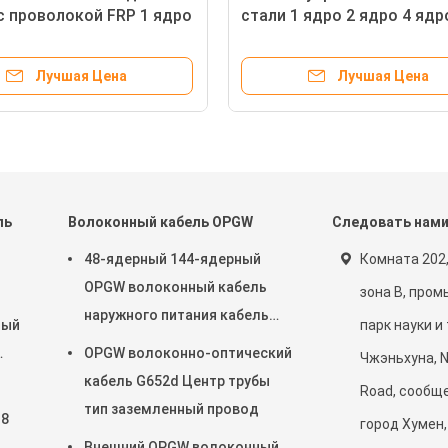
с проволокой FRP 1 ядро
стали 1 ядро 2 ядро 4 ядр
ддерживающийся
самоподдерживающийся
кий кабель
оптический кабель волок
Лучшая Цена
Лучшая Цена
ль
Волоконный кабель OPGW
Следовать нам
48-ядерный 144-ядерный
Комната 202,
OPGW волоконный кабель
зона B, про
наружного питания кабель
ный
парк науки и
воздушный труб через
OPGW волоконно-оптический
Чжэньхуна, N
кабель G652d Центр трубы
Road, сообще
тип заземленный провод
 8
город Хумен,
Внешний OPGW волоконный