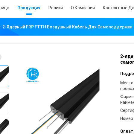
аница
Продукция
Ролики
О Компании
Контактные Д
2-Ядерный FRP FTTH Воздушный Кабель Для Самоподдержки
2-яде
само
Подро
Место
проис
Фирме
наиме
Серти
Номер
Оплат