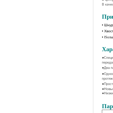
В каче
При
• Шну
• Хвос
• I
Ѕоль
Хар
●
Специ
переда
●
Два п
●
Однос
протяж
●
Прост
●
Новый
●
Низки
Пар