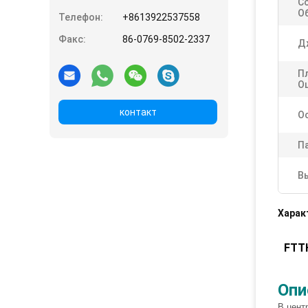
С
О
Телефон:
+8613922537558
Факс:
86-0769-8502-2337
Д
Пл
О
контакт
О
П
В
Харак
FTT
Опи
В цент