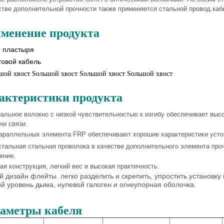
стве дополнительной прочности также применяется стальной провод.каб
менение продукта
р пластыря
товой кабель
шой хвост Ѕольшой хвост Ѕольшой хвост Ѕольшой хвост
актеристики продукта
альное волокно с низкой чувствительностью к изгибу обеспечивает выс
чи связи.
араллельных элемента FRP обеспечивают хорошие характеристики усто
тальная стальная проволока в качестве дополнительного элемента про
ение.
ая конструкция, легкий вес и высокая практичность.
 дизайн флейты. легко разделить и скрепить, упростить установку
й уровень дыма, нулевой галоген и огнеупорная оболочка.
аметры кабеля