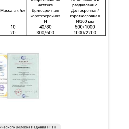
натяжке
раздавлению
Масса в кг/км
Долгосрочная/
Долгосрочная/
короткосрочная
короткосрочная
N
N/100 мм
10
40/80
500/1000
20
300/600
1000/2200
ического Волокна Падения FTTH