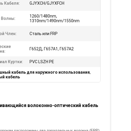
ь Кабеля:
GJYXCH/GJYXFCH
1260/1480nm,
 Волны:
1310nm/1490nm/1550nm
ой Член:
Сталь или FRP
еские
Г652Д, Г657А1, Г657А2
на:
иал Куртки:
PVC LSZH PE
шный кабель для наружного использования
,
й кабель
ивающийся волоконно-оптический кабель
торонам расположены два параллельных волокна (FRP).