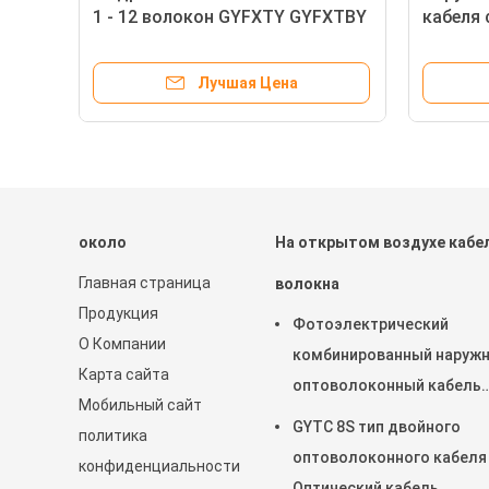
1 - 12 волокон GYFXTY GYFXTBY
кабеля 
самоподдерживающийся
самопо
кабель
оптичес
Лучшая Цена
около
На открытом воздухе кабе
Главная страница
волокна
Продукция
Фотоэлектрический
О Компании
комбинированный наруж
Карта сайта
оптоволоконный кабель
Мобильный сайт
GDTS-2-24Xn 2*1.5
GYTC 8S тип двойного
политика
оптоволоконного кабеля
конфиденциальности
Оптический кабель