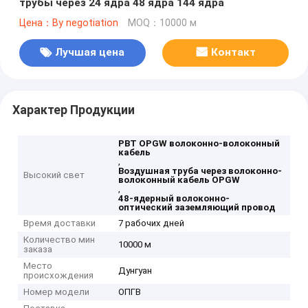
трубы через 24 ядра 48 ядра 144 ядра
Цена：By negotiation
MOQ：10000 м
Лучшая цена
Контакт
Характер Продукции
PBT OPGW волоконно-волоконный
кабель
,
Воздушная труба через волоконно-
Высокий свет
волоконный кабель OPGW
,
48-ядерный волоконно-
оптический заземляющий провод
Время доставки
7 рабочих дней
Количество мин
10000 м
заказа
Место
Дунгуан
происхождения
Номер модели
ОПГВ