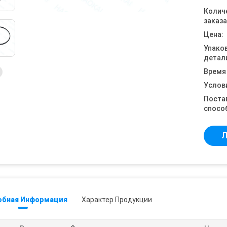
Колич
заказа
Цена:
Упако
детал
Время
Услов
Поста
спосо
Л
обная Информация
Характер Продукции