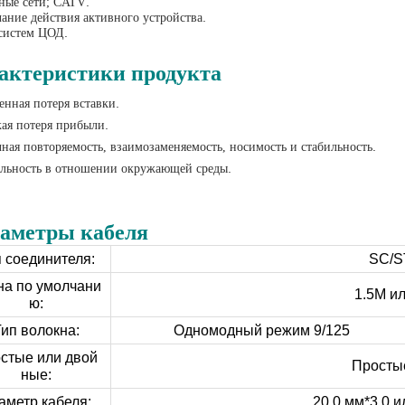
.
ные сети; CATV
.
ание действия активного устройства
.
систем ЦОД
актеристики продукта
.
нная потеря вставки
.
ая потеря прибыли
.
ная повторяемость, взаимозаменяемость, носимость и стабильность
.
льность в отношении окружающей среды
аметры кабеля
 соединителя:
SC/S
на по умолчани
1.5M ил
ю:
ип волокна:
Одномодный режим 9/125
стые или двой
Просты
ные:
аметр кабеля:
20,0 мм*3,0 и