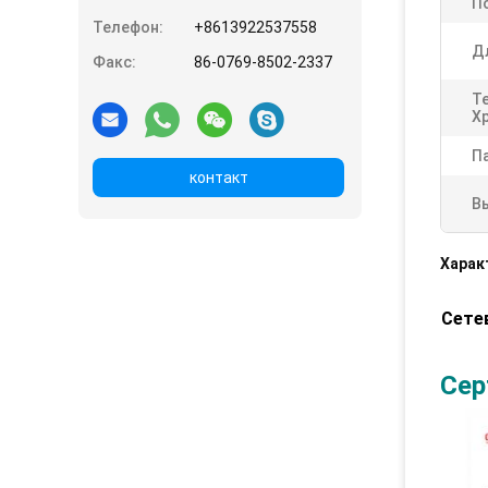
П
Телефон:
+8613922537558
Д
Факс:
86-0769-8502-2337
Т
Х
П
контакт
В
Харак
Сете
Сер