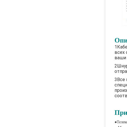
Опи
1Кабе
всех 
ваши 
2Шнур
отпра
3Все 
специ
произ
соотв
При
●
Телек