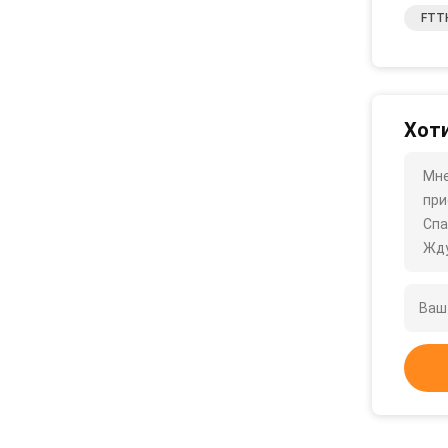
FTT
Хоти
Мне
при
Спа
Жду