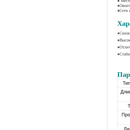
●
Мест
●
Оконч
●
Сети 
Хар
●
Сниже
●
Высок
●
Отлич
●
Стаби
Пар
Тип
Дли
Т
Про
Ди