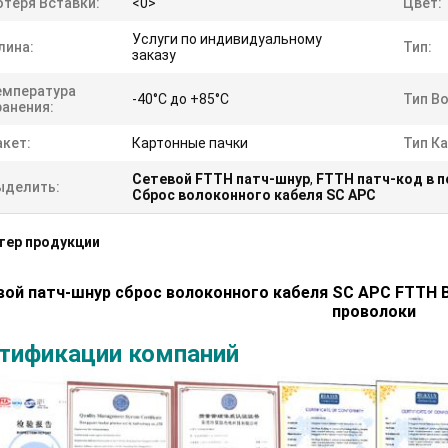
отеря Вставки:
<0>
Цвет:
Услуги по индивидуальному
лина:
Тип:
заказу
емпература
-40°C до +85°C
Тип В
ранения:
акет:
Картонные пачки
Тип Ка
Сетевой FTTH патч-шнур
,
FTTH патч-код в 
ыделить:
Сброс волоконного кабеля SC APC
тер продукции
вой патч-шнур сброс волоконного кабеля SC APC FTTH 
проволоки
тификации компаний