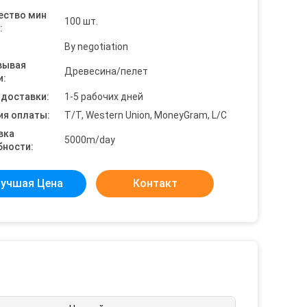
ество мин
100 шт.
:
By negotiation
вывая
Древесина/пелет
и:
 доставки:
1-5 рабочих дней
ия оплаты:
T/T, Western Union, MoneyGram, L/C
вка
5000m/day
бности:
учшая Цена
Контакт