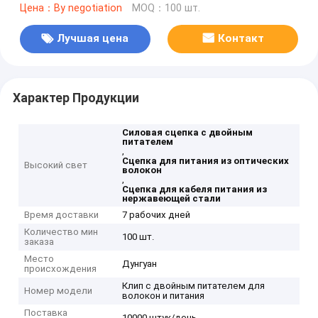
Цена：By negotiation
MOQ：100 шт.
Лучшая цена
Контакт
Характер Продукции
Силовая сцепка с двойным
питателем
,
Сцепка для питания из оптических
Высокий свет
волокон
,
Сцепка для кабеля питания из
нержавеющей стали
Время доставки
7 рабочих дней
Количество мин
100 шт.
заказа
Место
Дунгуан
происхождения
Клип с двойным питателем для
Номер модели
волокон и питания
Поставка
10000 штук/день