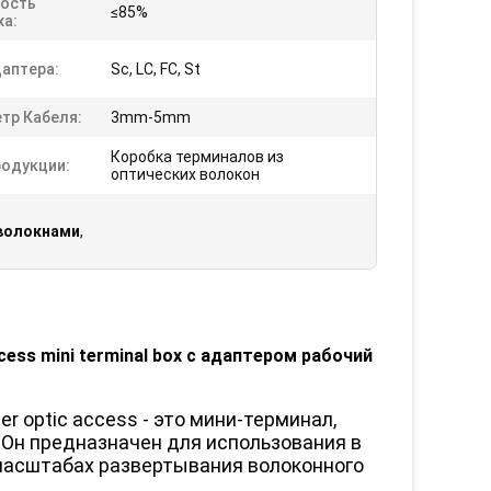
ость
≤85%
ха:
даптера:
Sc, LC, FC, St
тр Кабеля:
3mm-5mm
Коробка терминалов из
родукции:
оптических волокон
 волокнами
,
access mini terminal box с адаптером рабочий
ber optic access - это мини-терминал,
.Он предназначен для использования в
масштабах развертывания волоконного