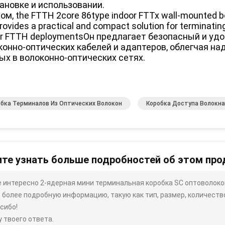
тановке и использовании.
ом, the FTTH 2core 86type indoor FTTx wall-mounted box
rovides a practical and compact solution for terminatin
or FTTH deploymentsОн предлагает безопасный и уд
конно-оптических кабелей и адаптеров, облегчая 
ых в волоконно-оптических сетях.
бка Терминалов Из Оптических Волокон
Коробка Доступа Волокн
те узнать больше подробностей об этом про
 интересно 2-ядерная мини терминальная коробка SC оптоволокон
 более подробную информацию, такую ​​как тип, размер, количество,
сибо!
 твоего ответа.