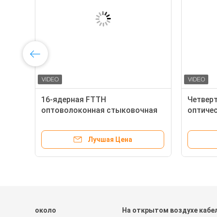
16-ядерная FTTH
Четверт
о с
оптоволоконная стыковочная
оптиче
коробка Nap FDB Box с 1x16 PLC
стенке 
Splitter
коробк
Лучшая Цена
около
На открытом воздухе кабе