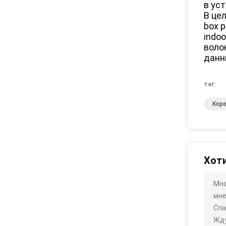
в ус
В цел
box p
indo
воло
данн
тег:
Коро
Хоти
Мне
мне
Спа
Жду