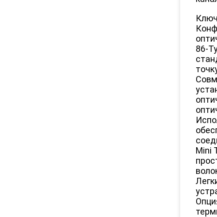
Ключ
Конф
опти
86-T
стан
точк
Совм
уста
опти
опти
Испо
обес
соед
Mini
прос
воло
Легк
устр
Опци
терм