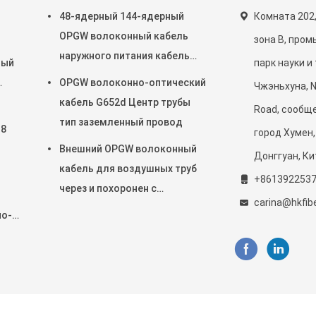
48-ядерный 144-ядерный
Комната 202,
OPGW волоконный кабель
зона B, про
наружного питания кабель
ный
парк науки и
воздушный труб через
OPGW волоконно-оптический
Чжэньхуна, N
кабель G652d Центр трубы
Road, сообще
тип заземленный провод
 8
город Хумен,
Внешний OPGW волоконный
Донггуан, Ки
кабель для воздушных труб
+861392253
через и похоронен с
я
carina@hkfib
превосходной защитой
но-
й с
локна поставщик. © 2024 - 2025 Dongguan Haokai Optoelectronic Com