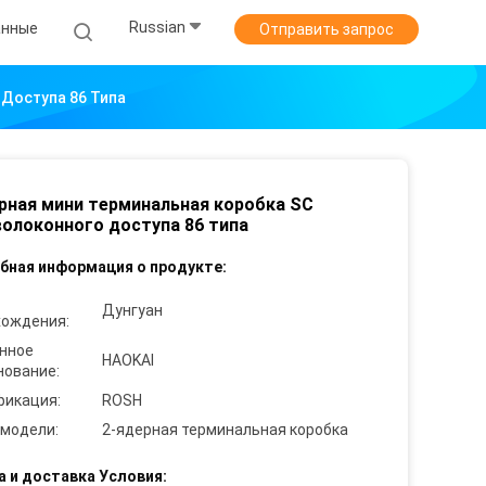
Russian
анные
Отправить запрос
Доступа 86 Типа
рная мини терминальная коробка SC
олоконного доступа 86 типа
бная информация о продукте:
Дунгуан
хождения:
нное
HAOKAI
нование:
фикация:
ROSH
 модели:
2-ядерная терминальная коробка
а и доставка Условия: