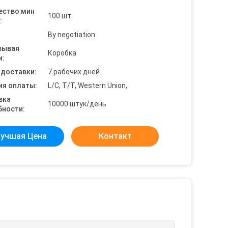
ество мин
100 шт.
:
By negotiation
вывая
Коробка
и:
 доставки:
7 рабочих дней
ия оплаты:
L/C, T/T, Western Union,
вка
10000 штук/день
бности:
учшая Цена
Контакт