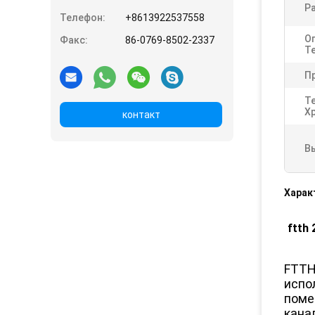
Р
Телефон:
+8613922537558
О
Факс:
86-0769-8502-2337
Т
П
Т
Х
контакт
В
Харак
ftth 
FTTH 
испо
поме
кана