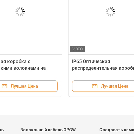
ая коробка с
IP65 Оптическая
скими волокнами на
распределительная короб
ABS пластиковая
а CTO FDB
Лучшая Цена
Лучшая Цена
ль
Волоконный кабель OPGW
Следовать нам