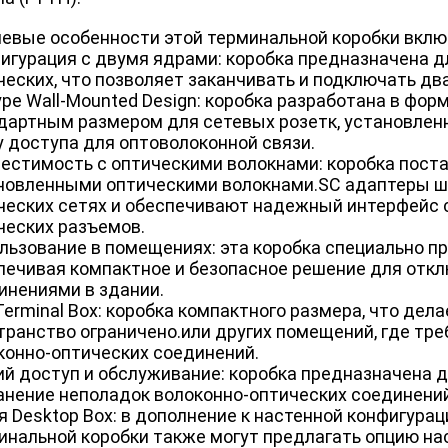
евые особенности этой терминальной коробки вклю
игурация с двумя ядрами: коробка предназначена д
ческих, что позволяет заканчивать и подключать дв
ype Wall-Mounted Design: коробка разработана в фор
дартным размером для сетевых розетк, установлен
у доступа для оптоволоконной связи.
естимость с оптическими волокнами: коробка пост
новленными оптическими волокнами.SC адаптеры ши
ческих сетях и обеспечивают надежный интерфейс 
ческих разъемов.
льзование в помещениях: эта коробка специально п
печивая компактное и безопасное решение для отк
инениями в здании.
 Terminal Box: коробка компактного размера, что дел
транство ограничено.или других помещений, где тр
конно-оптических соединений.
ий доступ и обслуживание: коробка предназначена д
анение неполадок волоконно-оптических соединений
я Desktop Box: в дополнение к настенной конфигура
инальной коробки также могут предлагать опцию на