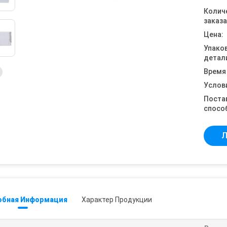
Колич
заказа
Цена:
Упако
детал
Время
Услов
Поста
спосо
Л
обная Информация
Характер Продукции