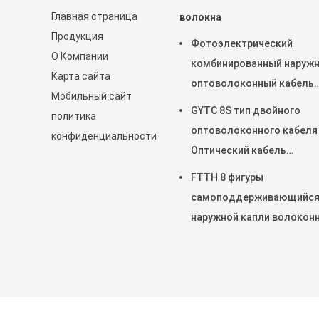
Главная страница
волокна
Продукция
Фотоэлектрический
О Компании
комбинированный наруж
Карта сайта
оптоволоконный кабель
Мобильный сайт
GDTS-2-24Xn 2*1.5
GYTC 8S тип двойного
политика
оптоволоконного кабеля
конфиденциальности
Оптический кабель
коррозионностойкий
FTTH 8 фигуры
самоподдерживающийс
наружной капли волокон
оптический кабель черны
стальной проволокой
Китай хороший качество На открытом воздухе кабель во