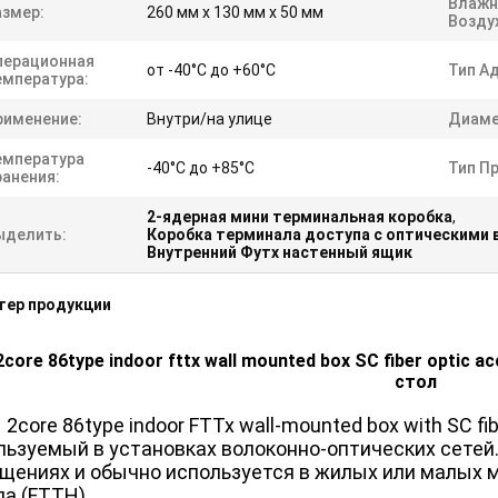
Влажн
азмер:
260 мм х 130 мм х 50 мм
Возду
перационная
от -40°C до +60°C
Тип А
емпература:
рименение:
Внутри/на улице
Диаме
емпература
-40°C до +85°C
Тип П
ранения:
2-ядерная мини терминальная коробка
,
ыделить:
Коробка терминала доступа с оптическими
Внутренний Футх настенный ящик
тер продукции
2core 86type indoor fttx wall mounted box SC fiber optic 
стол
2core 86type indoor FTTx wall-mounted box with SC fi
льзуемый в установках волоконно-оптических сетей
щениях и обычно используется в жилых или малых 
ла (FTTH).