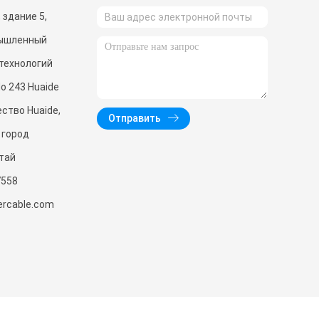
 здание 5,
мышленный
 технологий
o 243 Huaide
ство Huaide,
Отправить
 город
тай
7558
ercable.com
munication Technology Co., Ltd.. All Rights Reserved.