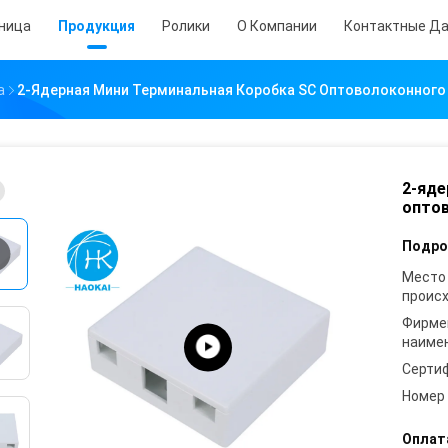
аница
Продукция
Ролики
О Компании
Контактные Д
а
2-Ядерная Мини Терминальная Коробка SC Оптоволоконного 
2-яде
оптов
Подро
Место
проис
Фирме
наиме
Серти
Номер
Оплат