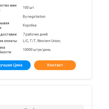
ество мин
100 шт.
:
By negotiation
вывая
Коробка
и:
 доставки:
7 рабочих дней
ия оплаты:
L/C, T/T, Western Union,
вка
10000 штук/день
бности:
учшая Цена
Контакт