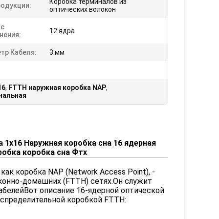
Коробка терминалов из
родукции:
оптических волокон
с
12 ядра
нения:
тр Кабеля:
3 мм
16
,
FTTH наружная коробка NAP
,
нальная
 1x16 Наружная коробка сна 16 ядерная
робка коробка сна Фтх
ак коробка NAP (Network Access Point), -
оконно-домашних (FTTH) сетях.Он служит
кабелейВот описание 16-ядерной оптической
аспределительной коробкой FTTH: