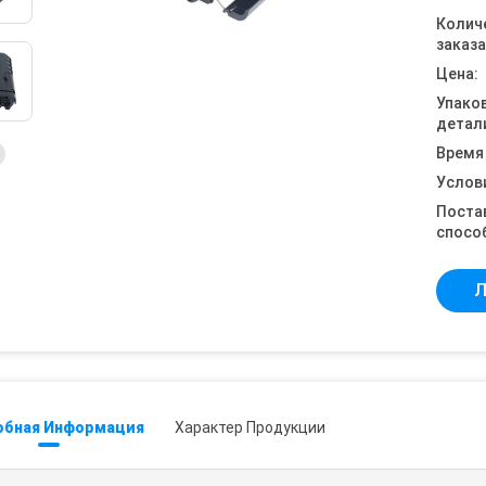
Колич
заказа
Цена:
Упако
детал
Время
Услов
Поста
спосо
Л
обная Информация
Характер Продукции