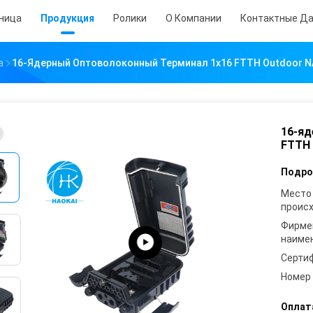
аница
Продукция
Ролики
О Компании
Контактные Д
а
16-Ядерный Оптоволоконный Терминал 1x16 FTTH Outdoor N
16-яд
FTTH 
Подро
Место
проис
Фирме
наиме
Серти
Номер
Оплат