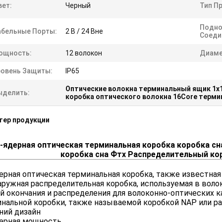
вет:
Черный
Тип П
Подно
абельные Порты:
2 В / 24 Вне
Соеди
ощность:
12 волокон
Диаме
ровень Защиты:
IP65
Оптические волокна терминальный ящик 1x
ыделить:
коробка оптического волокна 16Core терми
тер продукции
-ядерная оптическая терминальная коробка коробка сна
коробка сна Фтх Распределительный ко
ерная оптическая терминальная коробка, также известная к
аружная распределительная коробка, используемая в вол
й окончания и распределения для волоконно-оптических 
нальной коробки, также называемой коробкой NAP или р
ний дизайн
дерная мощность