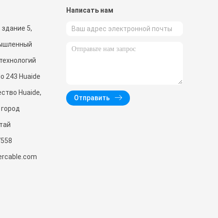
и
Написать нам
 здание 5,
мышленный
 технологий
o 243 Huaide
ство Huaide,
Отправить
 город
тай
7558
ercable.com