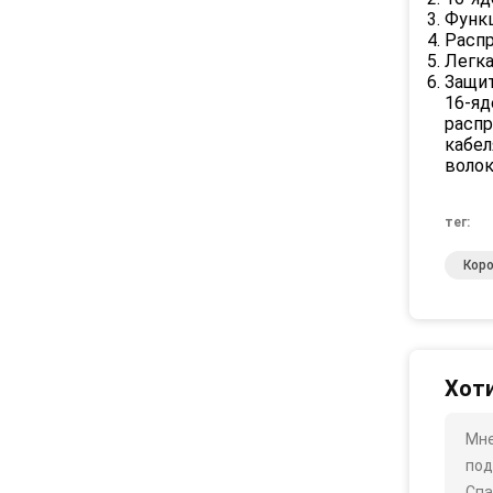
Функ
Расп
Легка
Защит
16-яд
распр
кабел
волок
тег:
Коро
Хоти
Мне
под
Спа