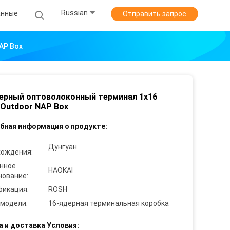
Russian
анные
Отправить запрос
AP Box
ерный оптоволоконный терминал 1x16
Outdoor NAP Box
бная информация о продукте:
Дунгуан
хождения:
нное
HAOKAI
нование:
фикация:
ROSH
 модели:
16-ядерная терминальная коробка
а и доставка Условия: