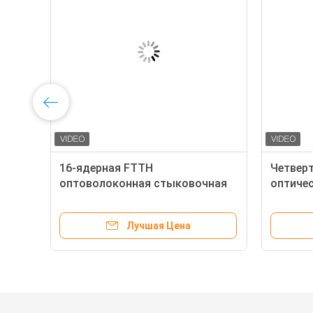
16-ядерная FTTH
Четверт
о с
оптоволоконная стыковочная
оптиче
коробка Nap FDB Box с 1x16 PLC
стенке 
Splitter
коробк
Лучшая Цена