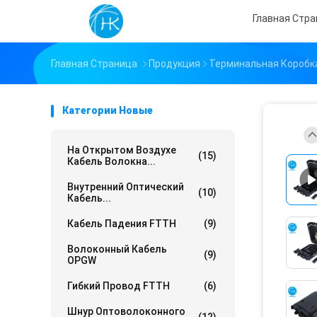
Главная Стр
Главная Страница
Продукция
Терминальная Коробк
Категории Новые
На Открытом Воздухе
(15)
Кабель Волокна...
Внутренний Оптический
(10)
Кабель...
Кабель Падения FTTH
(9)
Волоконный Кабель
(9)
OPGW
Гибкий Провод FTTH
(6)
Шнур Оптоволоконного