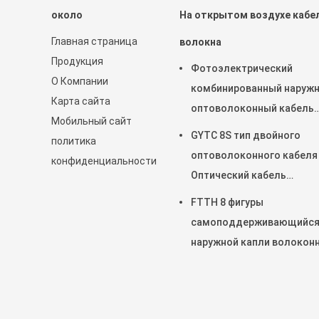
около
На открытом воздухе кабе
Главная страница
волокна
Продукция
Фотоэлектрический
О Компании
комбинированный наруж
Карта сайта
оптоволоконный кабель
Мобильный сайт
GDTS-2-24Xn 2*1.5
GYTC 8S тип двойного
политика
оптоволоконного кабеля
конфиденциальности
Оптический кабель
коррозионностойкий
FTTH 8 фигуры
самоподдерживающийс
наружной капли волокон
оптический кабель черны
стальной проволокой