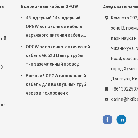
ль
Волоконный кабель OPGW
Следовать нам
48-ядерный 144-ядерный
Комната 202,
OPGW волоконный кабель
зона B, про
наружного питания кабель
ный
парк науки и
воздушный труб через
OPGW волоконно-оптический
Чжэньхуна, N
кабель G652d Центр трубы
Road, сообще
тип заземленный провод
 8
город Хумен,
Внешний OPGW волоконный
Донггуан, Ки
кабель для воздушных труб
+861392253
через и похоронен с
я
carina@hkfib
превосходной защитой
но-
й с