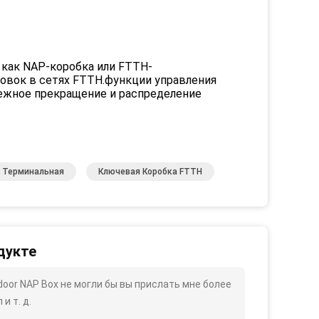
 как NAP-коробка или FTTH-
новок в сетях FTTH.функции управления
ежное прекращение и распределение
а Терминальная
Ключевая Коробка FTTH
дукте
or NAP Box не могли бы вы прислать мне более
и т. д.