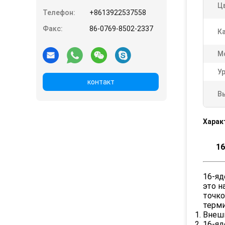
Ц
Телефон:
+8613922537558
Факс:
86-0769-8502-2337
К
М
У
контакт
В
Харак
16
16-яд
это н
точко
терми
Внеш
16-я