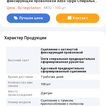
фиксирующей проволокой Adss Opgw Спиральная
предварительно сформированная сцепка
Цена：By negotiation
MOQ：100 шт.
Лучшая цена
Контакт
Характер Продукции
Сцепление с натянутой
фиксирующей проволокой
,
Опгв спиральная предварительно
Высокий свет
сформированная рукоятка
,
Адссовый предварительно
сформированный сцепление
Время доставки
7 рабочих дней
Количество мин
100 шт.
заказа
Место
Дунгуан
происхождения
Сцепление с тупиком,
Номер модели
приспособление с полюсом