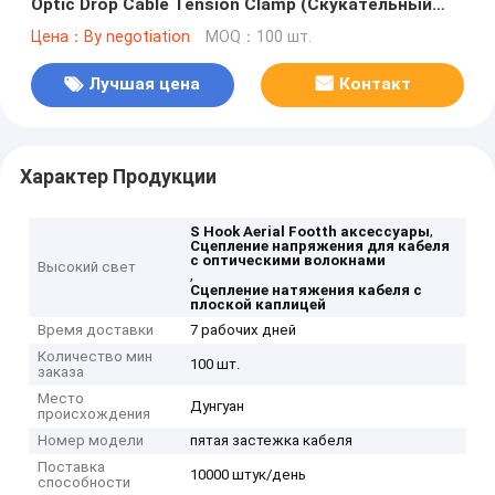
Optic Drop Cable Tension Clamp (Скукательный
крючок для кабеля с оптическим волокном)
Цена：By negotiation
MOQ：100 шт.
Лучшая цена
Контакт
Характер Продукции
,
S Hook Aerial Footth аксессуары
Сцепление напряжения для кабеля
с оптическими волокнами
Высокий свет
,
Сцепление натяжения кабеля с
плоской каплицей
Время доставки
7 рабочих дней
Количество мин
100 шт.
заказа
Место
Дунгуан
происхождения
Номер модели
пятая застежка кабеля
Поставка
10000 штук/день
способности