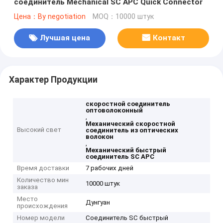
соединитель Mechanical SC APC Quick Connector
Цена：By negotiation
MOQ：10000 штук
Лучшая цена
Контакт
Характер Продукции
скоростной соединитель
оптоволоконный
,
Механический скоростной
Высокий свет
соединитель из оптических
волокон
,
Механический быстрый
соединитель SC APC
Время доставки
7 рабочих дней
Количество мин
10000 штук
заказа
Место
Дунгуан
происхождения
Номер модели
Соединитель SC быстрый