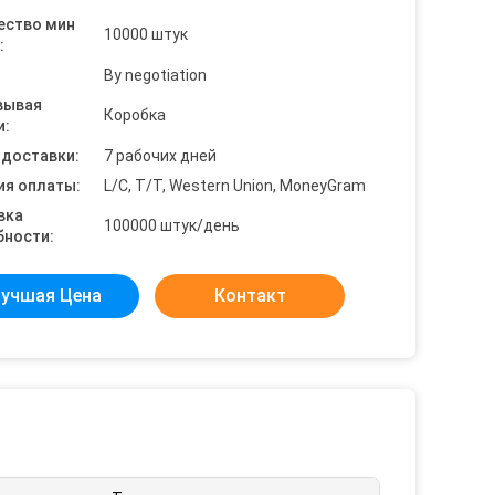
ество мин
10000 штук
:
By negotiation
вывая
Коробка
и:
 доставки:
7 рабочих дней
ия оплаты:
L/C, T/T, Western Union, MoneyGram
вка
100000 штук/день
бности:
учшая Цена
Контакт