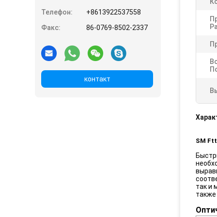
К
Телефон:
+8613922537558
П
Р
Факс:
86-0769-8502-2337
П
В
П
контакт
В
Харак
SM Ftt
Быстр
необх
вырав
соотв
так и
также 
Опти