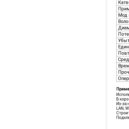
Кате
Прим
Мод 
Воло
Диам
Поте
Убыт
Един
Повт
Сред
Врем
Проч
Опер
Приме
Испол
В коро
Из-за 
LAN, W
Строи
Подкл