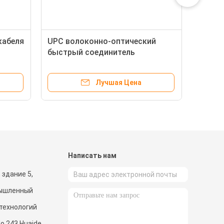
кабеля
UPC волоконно-оптический
быстрый соединитель
UPC
Mechanical SC APC Quick
Connector
Лучшая Цена
и
Написать нам
 здание 5,
мышленный
 технологий
o 243 Huaide