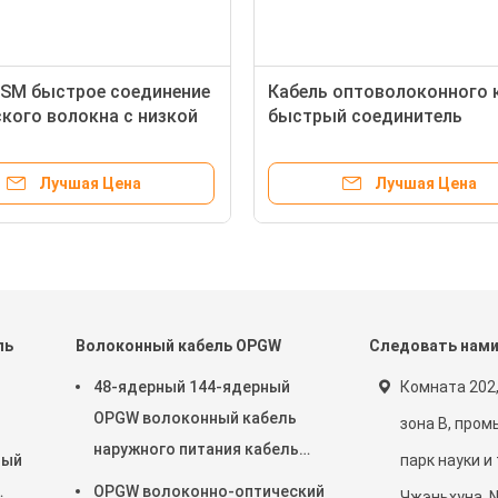
 SM быстрое соединение
Кабель оптоволоконного 
кого волокна с низкой
быстрый соединитель
й вставки FTTH быстрое
однорежимный FTTH SC 
ение
быстрый соединитель
Лучшая Цена
Лучшая Цена
ль
Волоконный кабель OPGW
Следовать нам
48-ядерный 144-ядерный
Комната 202,
OPGW волоконный кабель
зона B, про
наружного питания кабель
ный
парк науки и
воздушный труб через
OPGW волоконно-оптический
Чжэньхуна, N