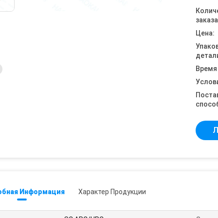
Колич
заказа
Цена:
Упако
детал
Время
Услов
Поста
спосо
Л
обная Информация
Характер Продукции