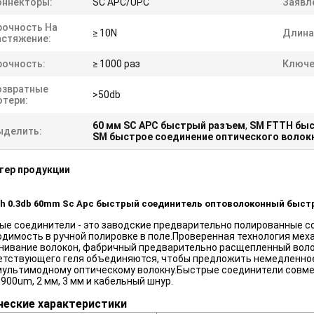
оннекторы:
SC APC/UPC
Заявл
рочность На
≥ 10N
Длина
астяжение:
рочность:
≥ 1000 раз
Ключе
озвратные
>50db
отери:
60 мм SC APC быстрый разъем
,
SM FTTH бы
ыделить:
SM быстрое соединение оптического волок
тер продукции
h 0.3db 60mm Sc Apc быстрый соединитель оптоволоконный быстры
ые соединители - это заводские предварительно полированные 
одимость в ручной полировке в поле.Проверенная технология ме
нивание волокон, фабричный предварительно расщепленный воло
етствующего геля объединяются, чтобы предложить немедленное
 мультимодному оптическому волокну.Быстрые соединители совме
900um, 2 мм, 3 мм и кабельный шнур.
ческие характеристики