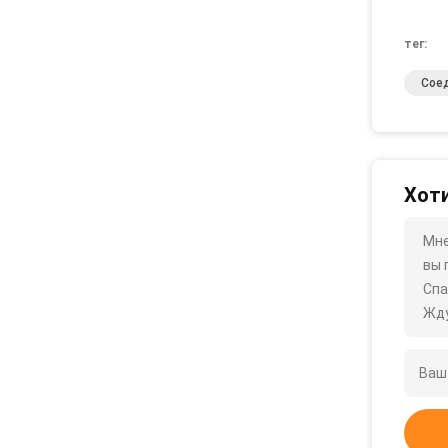
тег:
Сое
Хоти
Мне
вы 
Спа
Жду