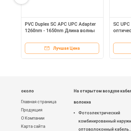
r
PVC Duplex SC APC UPC Adapter
SC UPC
1260nm - 1650nm Длина волны
оптичес
для телекоммуникаций
потере
соедин
Лучшая Цена
около
На открытом воздухе кабе
Главная страница
волокна
Продукция
Фотоэлектрический
О Компании
комбинированный наруж
Карта сайта
оптоволоконный кабель