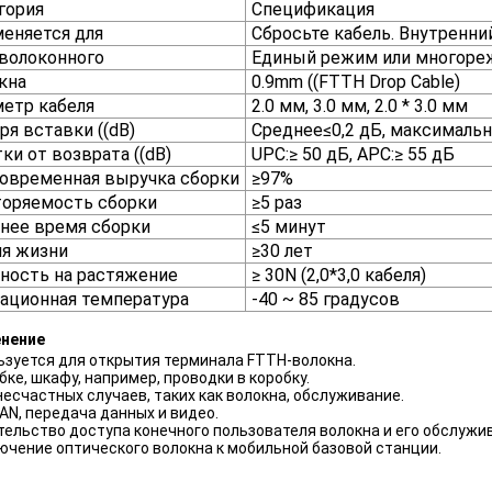
гория
Спецификация
еняется для
Сбросьте кабель. Внутренний
волоконного
Единый режим или многор
кна
0.9mm ((FTTH Drop Cable)
етр кабеля
2.0 мм, 3.0 мм, 2.0 * 3.0 мм
ря вставки ((dB)
Среднее≤0,2 дБ, максимальн
ки от возврата ((dB)
UPC:≥ 50 дБ, APC:≥ 55 дБ
овременная выручка сборки
≥97%
оряемость сборки
≥5 раз
нее время сборки
≤5 минут
я жизни
≥30 лет
ность на растяжение
≥ 30N (2,0*3,0 кабеля)
ационная температура
-40 ~ 85 градусов
нение
ьзуется для открытия терминала FTTH-волокна.
бке, шкафу, например, проводки в коробку.
несчастных случаев, таких как волокна, обслуживание.
AN, передача данных и видео.
тельство доступа конечного пользователя волокна и его обслужи
ючение оптического волокна к мобильной базовой станции.