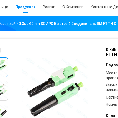
аница
Продукция
Ролики
О Компании
Контактные Д
 Быстрый
0.3db 60mm SC APC Быстрый Соединитель SM FTTH 
0.3db
FTTH
Подро
Место
проис
Фирме
наиме
Серти
Номер
Оплат