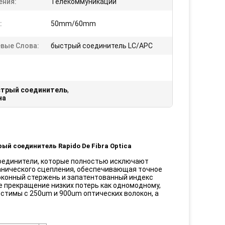
ения:
Телекоммуникации
:
50mm/60mm
вые Слова:
быстрый соединитель LC/APC
стрый соединитель
,
на
й соединитель Rapido De Fibra Optica
соединители, которые полностью исключают
ханического сцепления, обеспечивающая точное
конный стержень и запатентованный индекс
 прекращение низких потерь как одномодному,
стимы с 250um и 900um оптических волокон, а