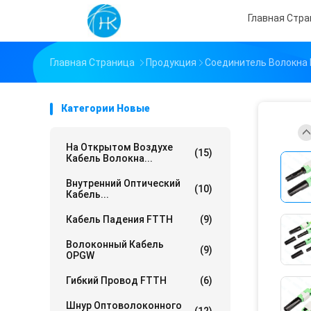
Главная Стр
Главная Страница
Продукция
Соединитель Волокна
Категории Новые
На Открытом Воздухе
(15)
Кабель Волокна...
Внутренний Оптический
(10)
Кабель...
Кабель Падения FTTH
(9)
Волоконный Кабель
(9)
OPGW
Гибкий Провод FTTH
(6)
Шнур Оптоволоконного