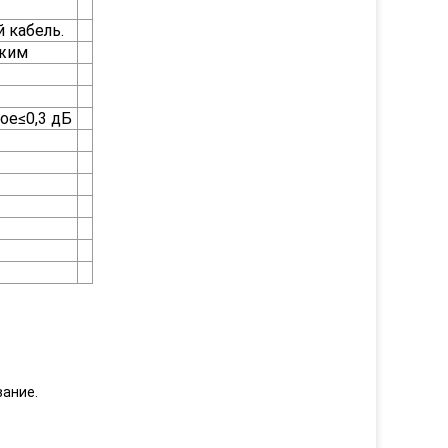
 кабель.
ежим
ое≤0,3 дБ
вание.