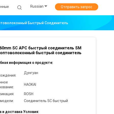
Russian
анные
Отправить запрос
Оптоволоконный Быстрый Соединитель
 60mm SC APC быстрый соединитель SM
 оптоволоконный быстрый соединитель
бная информация о продукте:
Дунгуан
хождения:
нное
HAOKAI
нование:
фикация:
ROSH
 модели:
Соединитель SC быстрый
а и доставка Условия: