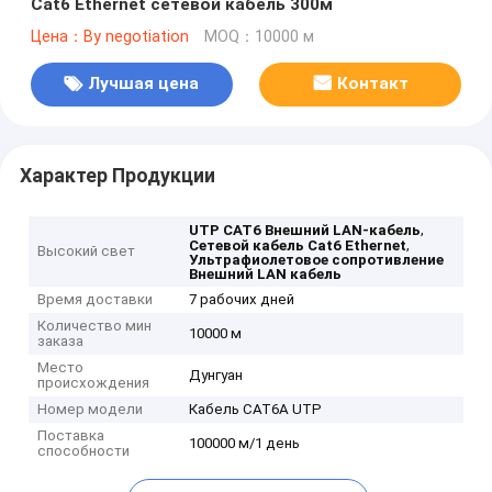
Cat6 Ethernet сетевой кабель 300м
Цена：By negotiation
MOQ：10000 м
Лучшая цена
Контакт
Характер Продукции
,
UTP CAT6 Внешний LAN-кабель
,
Сетевой кабель Cat6 Ethernet
Высокий свет
Ультрафиолетовое сопротивление
Внешний LAN кабель
Время доставки
7 рабочих дней
Количество мин
10000 м
заказа
Место
Дунгуан
происхождения
Номер модели
Кабель CAT6A UTP
Поставка
100000 м/1 день
способности