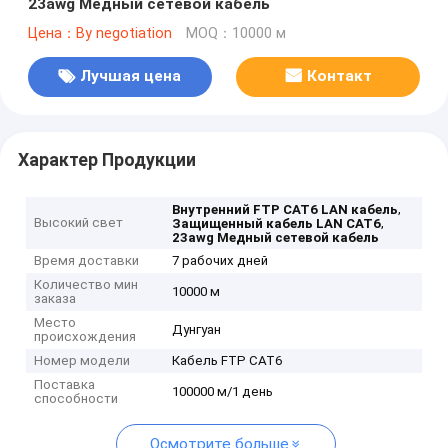
23awg Медный сетевой кабель
Цена：By negotiation
MOQ：10000 м
Лучшая цена
Контакт
Характер Продукции
,
Внутренний FTP CAT6 LAN кабель
Высокий свет
,
Защищенный кабель LAN CAT6
23awg Медный сетевой кабель
Время доставки
7 рабочих дней
Количество мин
10000 м
заказа
Место
Дунгуан
происхождения
Номер модели
Кабель FTP CAT6
Поставка
100000 м/1 день
способности
Осмотрите больше