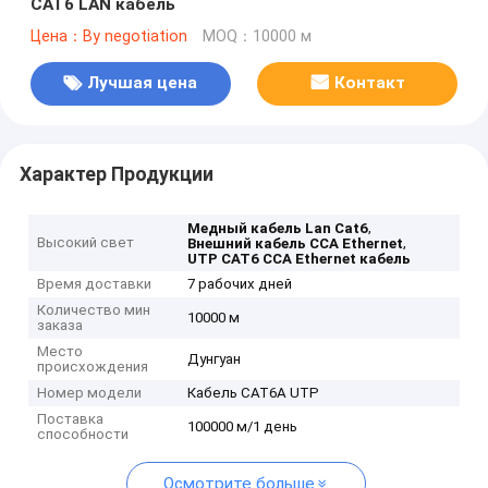
CAT6 LAN кабель
Цена：By negotiation
MOQ：10000 м
Лучшая цена
Контакт
Характер Продукции
,
Медный кабель Lan Cat6
Высокий свет
,
Внешний кабель CCA Ethernet
UTP CAT6 CCA Ethernet кабель
Время доставки
7 рабочих дней
Количество мин
10000 м
заказа
Место
Дунгуан
происхождения
Номер модели
Кабель CAT6A UTP
Поставка
100000 м/1 день
способности
Осмотрите больше