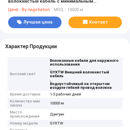
волокнистый кабель с минимальным
сопротивлением боковой силы
Цена：By negotiation
MOQ：10000 м
Лучшая цена
Контакт
Характер Продукции
Волоконные кабели для наружного
использования
,
GYXTW Внешний волокнистый
Высокий свет
кабель
,
Водоустойчивый на открытом
воздухе гибкий провод волокна
Время доставки
1-5 рабочих дней
Количество мин
10000 м
заказа
Место
Дунгуан
происхождения
Номер модели
GYXTW