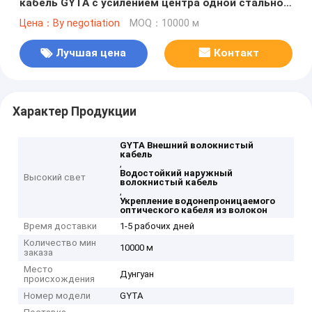
кабель GYTA с усилением центра одной стальной
проволоки
Цена：By negotiation
MOQ：10000 м
Лучшая цена
Контакт
Характер Продукции
GYTA Внешний волокнистый
кабель
,
Водостойкий наружный
Высокий свет
волокнистый кабель
,
Укрепление водонепроницаемого
оптического кабеля из волокон
Время доставки
1-5 рабочих дней
Количество мин
10000 м
заказа
Место
Дунгуан
происхождения
Номер модели
GYTA