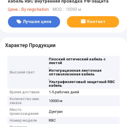
кабель RBC Внутренняя проводка УФ-защита
Цена：By negotiation
MOQ：10000 м
Лучшая цена
Контакт
Характер Продукции
Плоский оптический кабель с
лентой
,
Интеграционная ленточная
Высокий свет
оптоволоконная кабель
,
Ультрафиолетовый защитный RBC
кабель
Время доставки
1-5 рабочих дней
Количество мин
10000 м
заказа
Место
Дунгуан
происхождения
Номер модели
RBC