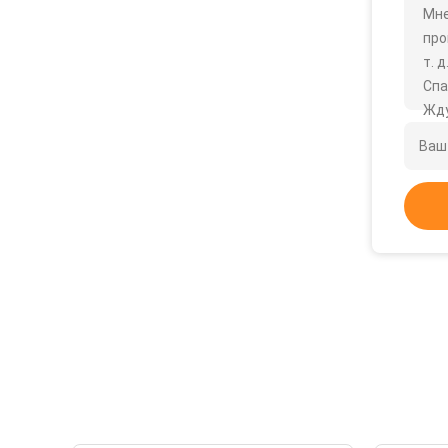
Мне
про
т. д
Спа
Жду