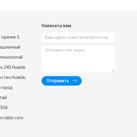
и
Написать нам
 здание 5,
мышленный
 технологий
o 243 Huaide
ство Huaide,
Отправить
 город
тай
7558
ercable.com