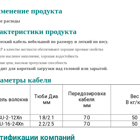
менение продукта
е расходы
актеристики продукта
еский кабель небольшой по размеру и легкий по весу.
P в качестве жесткости обеспечивают хорошие прочные свойства
или масляное наполнение, хорошая водостойкость
ная цена, высокая пропускная способность
дит для короткой загрузки над головой или зарытой.
аметры кабеля
Передозировка
Тюби Диа.
Вес
ль волокна
кабеля.
мм
В кг/
мм
SU-2-12Xn
1.8/2.1
7.0
50
U-16-24Xn
2.2/2.5
7.0
50
тификации компаний