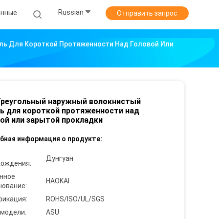
Russian
анные
Отправить запрос
ль Для Короткой Протяженности Над Головой Или
Треугольный наружный волокнистый
ь для короткой протяженности над
ой или зарытой прокладки
бная информация о продукте:
Дунгуан
хождения:
нное
HAOKAI
нование:
фикация:
ROHS/ISO/UL/SGS
 модели:
ASU