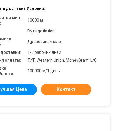
а и доставка Условия:
ество мин
10000 м
:
By negotiation
вывая
Древесина/пелет
и:
 доставки:
1-5 рабочих дней
ия оплаты:
T/T, Western Union, MoneyGram, L/C
вка
100000 м/1 день
бности:
учшая Цена
Контакт