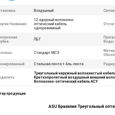
становка:
Воздушный
Силов
12-ядерный волоконно-
ругие Названия:
оптический кабель
Отсче
однорежимный
ропускная
Прегр
ПБТ
убка:
Воды:
Матер
олокно:
Стандарт МСЭ
Оболо
ронированный:
Стальная лента + Аль-лента
Радиус
Треугольный наружный волокнистый кабел
ыделить:
Краткопролетный воздушный внешний воло
Волоконно-оптический кабель АСУ
тер продукции
ASU Бразилия Треугольный опти