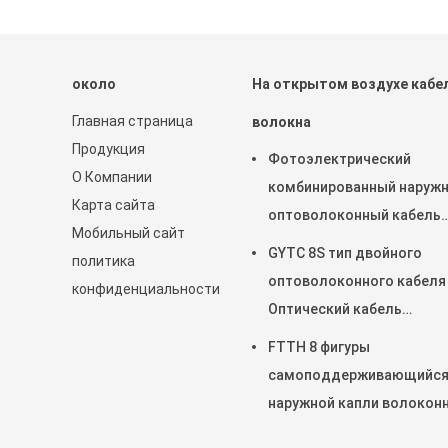
около
На открытом воздухе кабе
Главная страница
волокна
Продукция
Фотоэлектрический
О Компании
комбинированный наруж
Карта сайта
оптоволоконный кабель
Мобильный сайт
GDTS-2-24Xn 2*1.5
GYTC 8S тип двойного
политика
оптоволоконного кабеля
конфиденциальности
Оптический кабель
коррозионностойкий
FTTH 8 фигуры
самоподдерживающийс
наружной капли волокон
оптический кабель черны