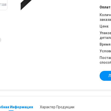
Оплат
Колич
заказа
Цена:
Упако
детал
Время
Услов
Поста
спосо
Л
обная Информация
Характер Продукции