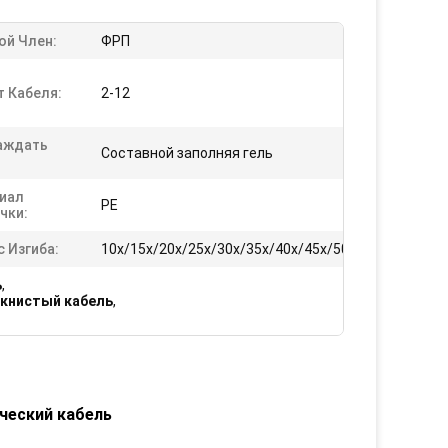
ой Член:
ФРП
т Кабеля:
2-12
аждать
Составной заполняя гель
иал
PE
чки:
 Изгиба:
10x/15x/20x/25x/30x/35x/40x/45x/50x/55x/60x
ь
,
книстый кабель
,
ческий кабель