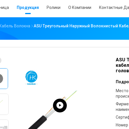
аница
Продукция
Ролики
О Компании
Контактные Д
Кабель Волокна
ASU Треугольный Наружный Волокнистый Кабе
ASU 
кабел
голов
Подро
Место
проис
Фирме
наиме
Серти
Номер