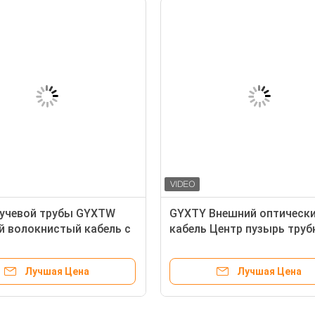
лучевой трубы GYXTW
GYXTY Внешний оптическ
й волокнистый кабель с
кабель Центр пузырь труб
льным сопротивлением
наземных
й силы
Лучшая Цена
Лучшая Цена