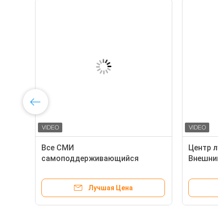
й
Все СМИ
Центр 
самоподдерживающийся
Внешни
наружный оптический кабель
минима
легкий с обшивкой AT
боково
Лучшая Цена