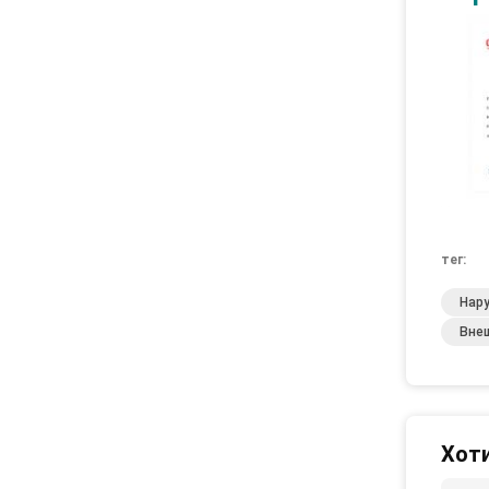
тег:
Нар
Вне
Хоти