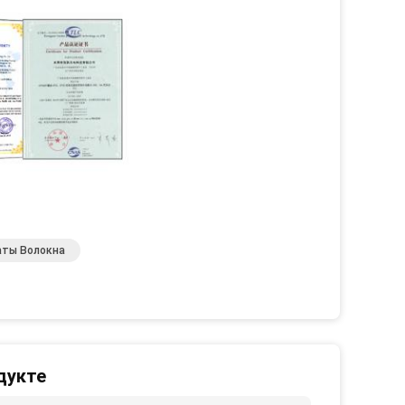
аты Волокна
дукте