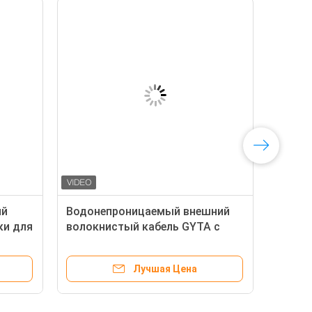
ий
Водонепроницаемый внешний
ки для
волокнистый кабель GYTA с
усилением центра одной
стальной проволоки
Лучшая Цена