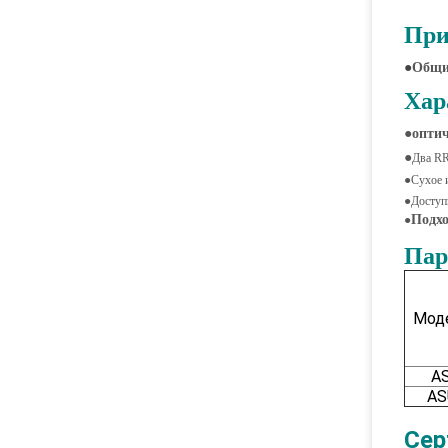
При
●
Общи
Хар
●
оптич
●
Два RR
●
Сухое 
●
Доступ
Подхо
●
Пар
Моде
A
AS
Сер