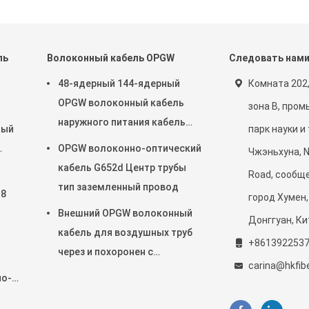
ль
Волоконный кабель OPGW
Следовать нам
48-ядерный 144-ядерный
Комната 202,
OPGW волоконный кабель
зона B, про
наружного питания кабель
ный
парк науки и
воздушный труб через
OPGW волоконно-оптический
Чжэньхуна, N
кабель G652d Центр трубы
Road, сообще
тип заземленный провод
 8
город Хумен,
Внешний OPGW волоконный
Донггуан, Ки
кабель для воздушных труб
+861392253
через и похоронен с
я
carina@hkfib
превосходной защитой
но-
й с