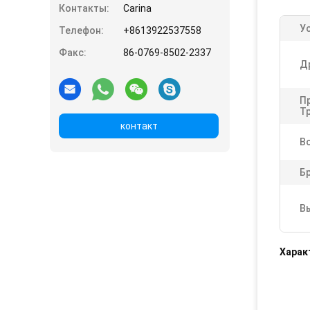
Контакты:
Carina
У
Телефон:
+8613922537558
Факс:
86-0769-8502-2337
Д
П
Тр
контакт
В
Б
В
Харак