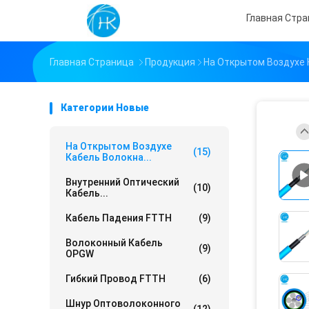
Главная Стр
Главная Страница
Продукция
На Открытом Воздухе 
Категории Новые
На Открытом Воздухе
(15)
Кабель Волокна...
Внутренний Оптический
(10)
Кабель...
Кабель Падения FTTH
(9)
Волоконный Кабель
(9)
OPGW
Гибкий Провод FTTH
(6)
Шнур Оптоволоконного