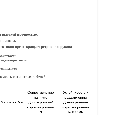
и высокой прочностью.
 волокна.
фективно предотвращает ретракцию рукава
войствами
 следующие меры:
оединением
емость оптических кабелей
Сопротивление
Устойчивость к
натяжке
раздавлению
Масса в кг/км
Долгосрочная/
Долгосрочная/
короткосрочная
короткосрочная
N
N/100 мм