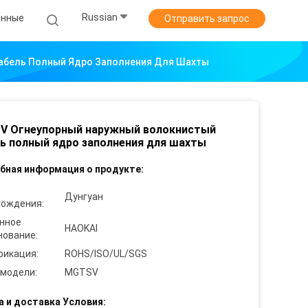
Russian
анные
Отправить запрос
абель Полный Ядро Заполнения Для Шахты
V Огнеупорный наружный волокнистый
ь полный ядро заполнения для шахты
бная информация о продукте:
Дунгуан
хождения:
нное
HAOKAI
нование:
фикация:
ROHS/ISO/UL/SGS
 модели:
MGTSV
а и доставка Условия: