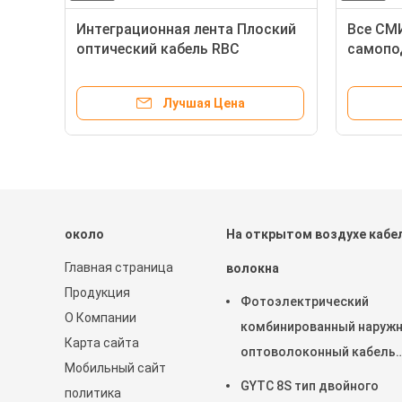
Интеграционная лента Плоский
Все СМ
оптический кабель RBC
самопо
Внутренняя проводка УФ-
наружн
ки
защита
легкий 
Лучшая Цена
около
На открытом воздухе кабе
Главная страница
волокна
Продукция
Фотоэлектрический
О Компании
комбинированный наруж
Карта сайта
оптоволоконный кабель
Мобильный сайт
GDTS-2-24Xn 2*1.5
GYTC 8S тип двойного
политика