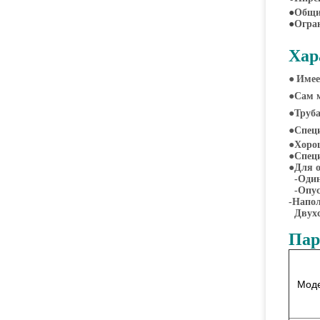
●
Общи
●
Огран
Хар
●
Имее
●
Сам м
●
Труба
●
Спец
●
Хоро
●
Спец
●
Для 
-Один
-Опу
-
Напол
Двухс
Пар
Моде