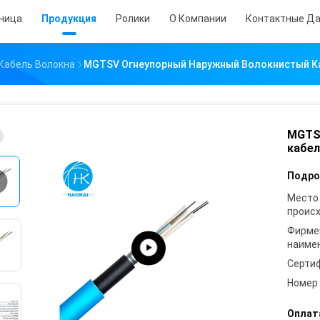
аница
Продукция
Ролики
О Компании
Контактные Д
Кабель Волокна
MGTSV Огнеупорный Наружный Волокнистый К
MGTS
кабел
Подро
Место
проис
Фирме
наиме
Серти
Номер
Оплат