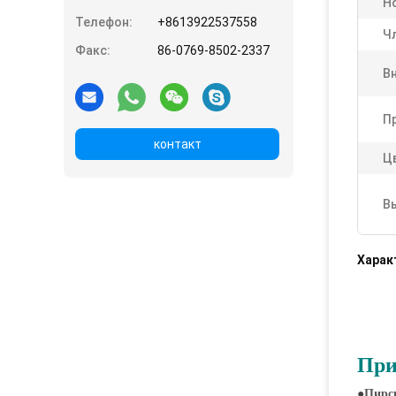
Н
Телефон:
+8613922537558
Чл
Факс:
86-0769-8502-2337
В
П
контакт
Ц
В
Харак
При
●
Пирс