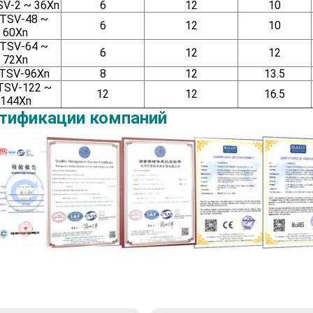
V-2 ~ 36Xn
6
12
10
TSV-48 ~
6
12
10
60Xn
TSV-64 ~
6
12
12
72Xn
TSV-96Xn
8
12
13.5
SV-122 ~
12
12
16.5
144Xn
тификации компаний