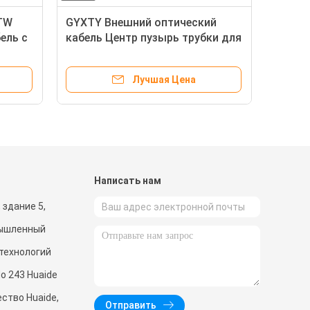
TW
GYXTY Внешний оптический
ель с
кабель Центр пузырь трубки для
ением
наземных
Лучшая Цена
и
Написать нам
 здание 5,
мышленный
 технологий
o 243 Huaide
ство Huaide,
Отправить