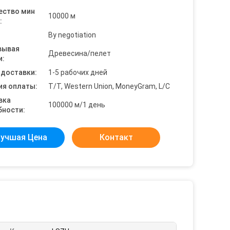
ество мин
10000 м
:
By negotiation
вывая
Древесина/пелет
и:
 доставки:
1-5 рабочих дней
ия оплаты:
T/T, Western Union, MoneyGram, L/C
вка
100000 м/1 день
бности:
учшая Цена
Контакт