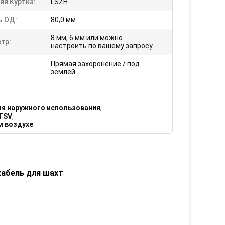
яя Куртка:
LSZH
ь ОД:
80,0 мм
8 мм, 6 мм или можно
тр:
настроить по вашему запросу
Прямая захоронение / под
землей
я наружного использования
,
TSV
,
м воздухе
абель для шахт