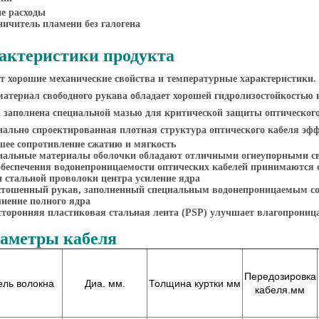
е расходы
ичитель пламени без галогена
актеристики продукта
т хорошие механические свойства и температурные характеристики.
атериал свободного рукава обладает хорошей гидролизостойкостью 
 заполнена специальной мазью для критической защиты оптического
иально спроектированная плотная структура оптического кабеля эф
шее сопротивление сжатию и мягкость
иальные материалы оболочки обладают отличными огнеупорными с
обеспечения водонепроницаемости оптических кабелей принимаются
 стальной проволоки центра усиление ядра
стошенный рукав, заполненный специальным водонепроницаемым с
нение полного ядра
торонняя пластиковая стальная лента (PSP) улучшает влагопроница
аметры кабеля
Передозировка
ль волокна
Диа. мм.
Толщина куртки мм
кабеля.
мм