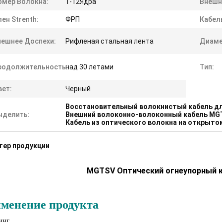
омер Волокна:
1-12Ядра
Внешн
ен Strenth:
ФРП
Кабел
нешнее Доспехи:
Рифленая стальная лента
Диаме
родолжительность:
над 30 летами
Тип:
вет:
Черный
Восстановительный волокнистый кабель дл
ыделить:
Внешний волоконно-волоконный кабель MG
Кабель из оптического волокна на открыто
тер продукции
MGTSV Оптический огнеупорный к
менение продукта
инг