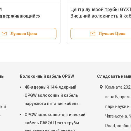
И
Центр лучевой трубы GYX
ддерживающийся
Внешний волокнистый каб
ый оптический кабель
минимальным сопротивл
с обшивкой AT
боковой силы
Лучшая Цена
Лучшая Цена
ль
Волоконный кабель OPGW
Следовать нам
48-ядерный 144-ядерный
Комната 202,
OPGW волоконный кабель
зона B, про
наружного питания кабель
ный
парк науки и
воздушный труб через
OPGW волоконно-оптический
Чжэньхуна, N
кабель G652d Центр трубы
Road, сообще