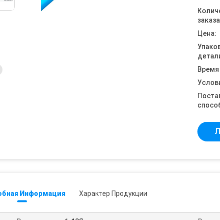
Колич
заказа
Цена:
Упако
детал
Время
Услов
Поста
спосо
Л
обная Информация
Характер Продукции