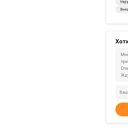
Нар
Вне
Хоти
Мне
при
Спа
Жду